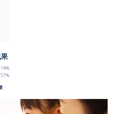
成果
74%
57%
績