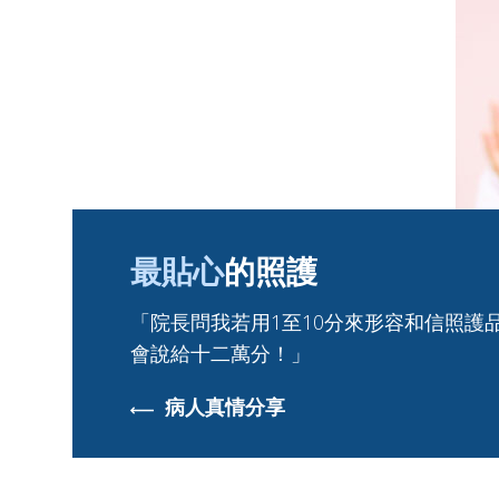
最貼心
的照護
「院長問我若用1至10分來形容和信照護品
會說給十二萬分！」
病人真情分享