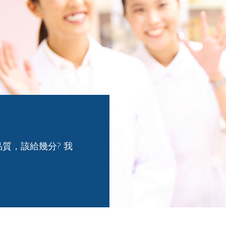
質，該給幾分? 我