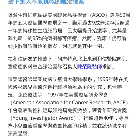
接下別人不敢挑戰的難治個案
雖然生殖細胞瘤被美國臨床癌症學會（ASCO）選為50周
年的五大癌症醫學進展之一，顯示過去9成無法存活超過
一年的轉移性生殖細胞瘤，已大幅提升治癒率，尤其是
睪丸癌，約95%的病例都可痊癒。然而，臨床上仍可看
到少數難診難治的個案，阿志就是其中一例。
在和信病友的推薦下，阿志特意北上來到和信醫院向兒
童癌症多科整合診治團隊召集人
陳榮隆醫師
求診。
陳榮隆醫師畢業於國立臺灣大學醫學系，1995年時在美
國洛杉磯兒童醫院進行細胞治療為主的研究，包含轉
殖、免疫療法等；1997年在美國癌症研究學會
（American Association for Cancer Research, AACR）
年會發表調控神經母細胞瘤免疫激發，獲青年研究者獎
（Young Investigator Award）。行醫超過40年，專長
為小兒血液腫瘤學與造血幹細胞移植，並在該領域享有
崇高聲譽。