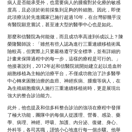
病人是否能承受外，也需要病人的腫瘤對於化療的敏感
度高，且必須於術前採集到足夠的幹細胞。因此，即便
此項療法於先進國家已施行超過10年，在台灣卻幾乎沒
有醫院願意嘗試，甚至連大型的醫學中心也是如此。
那麼和信醫院為何能做，而且成功率高達到6成以上？陳
榮隆醫師說：「雖然有些人認為進行三重連續移植術風
險較高，但實際上只要嚴格遵守安全標準，並有詳細的
計畫來保障過程中的每一步，這樣的療程是可行的。」
他接著說到，2012年起和信醫院就開始建立起以造血幹
細胞移植為主軸的治療平台，不僅成功救治了許多醫學
中心轉來困難治療的血癌、神經疾病、腫瘤等病人，在
為生殖細胞瘤病人施行三重連續移植術時，更是展現出
強大的整合診治能力。
此外，他也提及和信多科整合診治的強項在療程中發揮
了極大功能，團隊中的每個人從護理、營養、感染、藥
學、病理、神經、呼吸、加護、內分泌、復健、身心、
外科等，各司其職，謹慎小心地進行每一個步驟。他舉