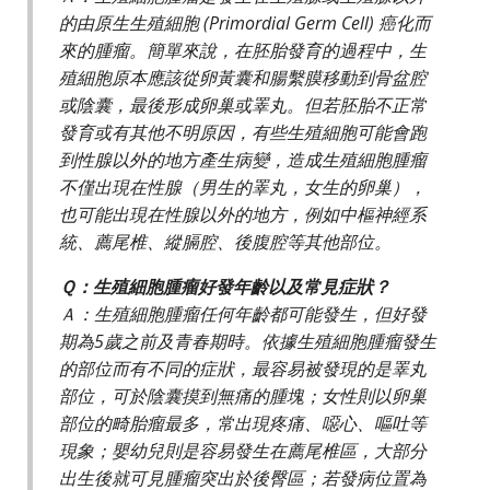
的由原生生殖細胞 (Primordial Germ Cell) 癌化而
來的腫瘤。簡單來說，在胚胎發育的過程中，生
殖細胞原本應該從卵黃囊和腸繫膜移動到骨盆腔
或陰囊，最後形成卵巢或睪丸。但若胚胎不正常
發育或有其他不明原因，有些生殖細胞可能會跑
到性腺以外的地方產生病變，造成生殖細胞腫瘤
不僅出現在性腺（男生的睪丸，女生的卵巢），
也可能出現在性腺以外的地方，例如中樞神經系
統、薦尾椎、縱膈腔、後腹腔等其他部位。
Ｑ：生殖細胞腫瘤好發年齡以及常見症狀？
Ａ：生殖細胞腫瘤任何年齡都可能發生，但好發
期為5歲之前及青春期時。依據生殖細胞腫瘤發生
的部位而有不同的症狀，最容易被發現的是睪丸
部位，可於陰囊摸到無痛的腫塊；女性則以卵巢
部位的畸胎瘤最多，常出現疼痛、噁心、嘔吐等
現象；嬰幼兒則是容易發生在薦尾椎區，大部分
出生後就可見腫瘤突出於後臀區；若發病位置為