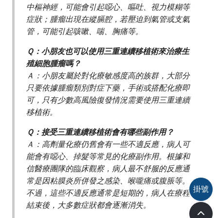
中樞神經，可能會引起噁心、嘔吐、視力模糊等
症狀；腫瘤出現在縱膈腔，若壓迫到氣管或支氣
管，可能引起咳嗽、喘、胸痛等。
Ｑ：小朋友也可以使用三重連續移植術來治療生
殖細胞腫瘤嗎？
Ａ：小朋友屬於對化療敏感度高的族群，大部分
只要依據腫瘤類別對症下藥，手術或搭配化療即
可，只有少數高風險復發情況需要使用三重連續
移植術。
Ｑ：接受三重連續移植術會有哪些副作用？
Ａ：高劑量化療仍舊會有一些不適反應，病人可
能會有噁心、掉髮等常見的化療副作用。根據和
信醫療團隊的臨床觀察，病人最不舒服的反應通
常是因粘膜炎所併發之感染、喉嚨痛或腹脹等。
掛號
不過，這些不適反應通常是短期的，病人在療程
結束後，大多數症狀都會逐漸消失。