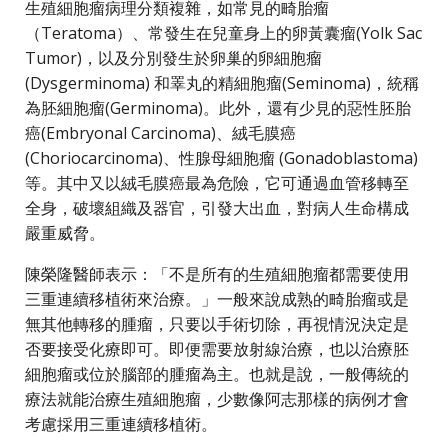
生殖細胞瘤病理分類複雜，如常見的畸胎瘤
（Teratoma）、常發生在兒童身上的卵黃囊瘤(Yolk Sac
Tumor)，以及分別發生於卵巢的卵細胞瘤
(Dysgerminoma) 和睪丸的精細胞瘤(Seminoma)，統稱
為胚細胞瘤(Germinoma)。此外，還有少見的惡性胚胎
癌(Embryonal Carcinoma)、絨毛膜癌
(Choriocarcinoma)、性腺母細胞瘤 (Gonadoblastoma)
等。其中又以絨毛膜癌最為危險，它可通過血管移轉至
全身，破壞組織及器官，引發大出血，對病人生命構成
嚴重威脅。
陳榮隆醫師表示：「不是所有的生殖細胞瘤都需要使用
三重連續移植術來治療。」一般來說成熟的畸胎瘤或是
無其他轉移的腫瘤，只要以手術切除，再視情況決定是
否要接受化療即可。即便需要放射線治療，也以治療胚
細胞瘤或位於腦部的腫瘤為主。也就是說，一般傳統的
療法就能治療生殖細胞瘤，少數像阿志那樣的病例才會
考慮採用三重連續移植術。