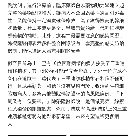
例說明，進行治療前，臨床藥師會以藥物動力學建立起
完整的藥物監控體系，讓病人不會因為藥性過高引起毒
性，又能保持一定濃度確保療效；為了獲得較高的幹細
胞數量，社工團隊更是全力爭取昂貴的新一代幹細胞驅
趕藥物的補助。此外，療程中最需要注意的感染問題，
陳榮隆醫師表示多科整合團隊設有一套完整的感染防治
機制，能保障病人治療期間的安全。
截至目前為止，已有10位困難病情的病人接受了三重連
續移植術，其中5位極可能已完全痊癒，另外一位完成不
久仍在追蹤中，這代表了三重連續移植術在和信不僅可
行，且成果顯著。和信並沒有兒科門診，收治的生殖細
胞瘤病人，多為其他醫院轉診過來的高風險病例。「下
周又有一位要來。」陳榮隆醫師說，是個做完第二線療
程又復發的艱難個案。然而，成功率高達6成以上的三重
連續移植術將為他帶來新希望，未來有望造福更多病
人。