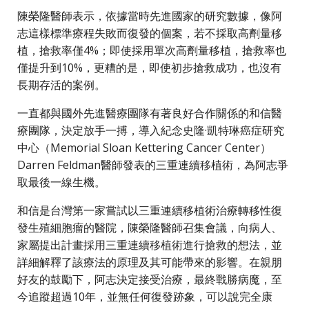
陳榮隆醫師表示，依據當時先進國家的研究數據，像阿
志這樣標準療程失敗而復發的個案，若不採取高劑量移
植，搶救率僅4%；即使採用單次高劑量移植，搶救率也
僅提升到10%，更糟的是，即使初步搶救成功，也沒有
長期存活的案例。
一直都與國外先進醫療團隊有著良好合作關係的和信醫
療團隊，決定放手一搏，導入紀念史隆·凱特琳癌症研究
中心（Memorial Sloan Kettering Cancer Center）
Darren Feldman醫師發表的三重連續移植術，為阿志爭
取最後一線生機。
和信是台灣第一家嘗試以三重連續移植術治療轉移性復
發生殖細胞瘤的醫院，陳榮隆醫師召集會議，向病人、
家屬提出計畫採用三重連續移植術進行搶救的想法，並
詳細解釋了該療法的原理及其可能帶來的影響。在親朋
好友的鼓勵下，阿志決定接受治療，最終戰勝病魔，至
今追蹤超過10年，並無任何復發跡象，可以說完全康