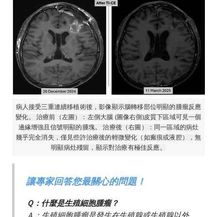
病人接受三重連續移植術後，影像顯示腦轉移部位明顯的腫瘤反應
變化。 治療前（左圖）：左側大腦 (圖像右側)皮質下區域可見一個
邊緣增強且信號明顯的腫塊。 治療後（右圖）：同一區域的病灶
幾乎完全消失，僅見些許治療後的輕微變化（如瘢痕或液腔），無
明顯病灶殘留，顯示對治療有極佳反應。
讓專家回答您最關心的問題！
Ｑ：什麼是生殖細胞腫瘤？
Ａ：生殖細胞腫瘤是發生在生殖腺或生殖腺以外