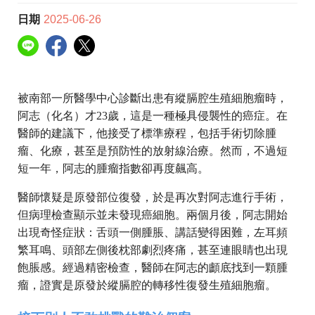
日期
2025-06-26
被南部一所醫學中心診斷出患有縱膈腔生殖細胞瘤時，
阿志（化名）才23歲，這是一種極具侵襲性的癌症。在
醫師的建議下，他接受了標準療程，包括手術切除腫
瘤、化療，甚至是預防性的放射線治療。然而，不過短
短一年，阿志的腫瘤指數卻再度飆高。
醫師懷疑是原發部位復發，於是再次對阿志進行手術，
但病理檢查顯示並未發現癌細胞。兩個月後，阿志開始
出現奇怪症狀：舌頭一側腫脹、講話變得困難，左耳頻
繁耳鳴、頭部左側後枕部劇烈疼痛，甚至連眼睛也出現
飽脹感。經過精密檢查，醫師在阿志的顱底找到一顆腫
瘤，證實是原發於縱膈腔的轉移性復發生殖細胞瘤。