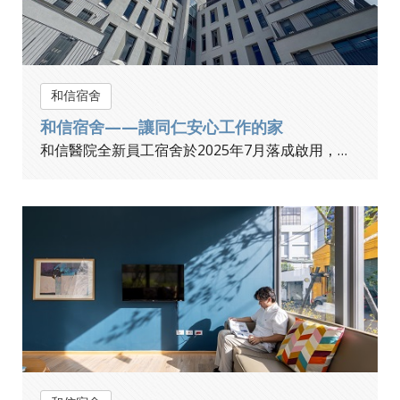
和信宿舍
和信宿舍——讓同仁安心工作的家
和信醫院全新員工宿舍於2025年7月落成啟用，地上八層、地下兩層，提供246間單人房及多元房型，並規劃健身中心、瑜珈室、空中花園等設施。宿舍服務對象涵蓋員工、實習醫學生、外縣市受訓學員及訪問學者，為醫院夥伴打造安全、舒適、貼心的居住環境，讓同事安心以院為家。