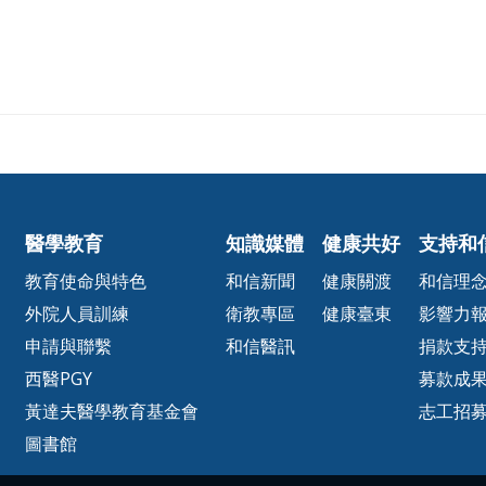
醫學教育
知識媒體
健康共好
支持和
教育使命與特色
和信新聞
健康關渡
和信理
外院人員訓練
衛教專區
健康臺東
影響力
申請與聯繫
和信醫訊
捐款支
西醫PGY
募款成
黃達夫醫學教育基金會
志工招
圖書館