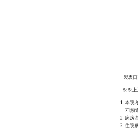
製表日
※※上述
本院
71
病房
住院