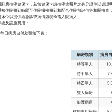
報到應攜帶健保卡，若無健保卡請攜帶含照片之身分證件以資證
通知住院報到時間至住院櫃檯報到和配合住院前評估等相關檢查
消床位以提供給急診或病情虛弱亟需入院病人。
等級及設施費用：
每日病房自付差額如下表：
病房類別
病房
特等單人
10
特甲單人
7,
特乙單人
5,
雙人病房
加護病房
核醫專用病房
5,