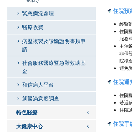
住院預
緊急病況處理
經醫
醫療收費
住院
服務時
病歷複製及診斷證明書類申
主治
請
非保
院櫃
社會服務醫療暨急難救助基
避免
金
住院通
和信病人平台
住院
就醫滿意度調查
若遇
住院
特色醫療
住院手
大健康中心