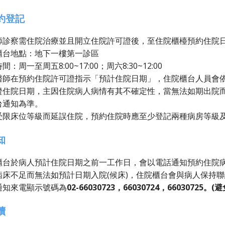
約登記
師診察需住院治療並且開立住院許可證後，至住院櫃檯預約住院
櫃台地點：地下一樓第一診區
間：周一至周五8:00~17:00；周六8:30~12:00
醫師在預約住院許可證指示「預計住院日期」，住院櫃台人員會
證住院日期，主因住院病人病情有其不確定性，當無法如期出院
台通知為準。
受限床位等級而延誤住院，預約住院時應至少登記兩種病房等級
知
櫃台於病人預計住院日期之前一工作日，會以電話通知預約住院
病床不足而無法如預計日期入院(候床)，住院櫃台會與病人保持
通知來電顯示號碼為
02-66030723，66030724，660307
續