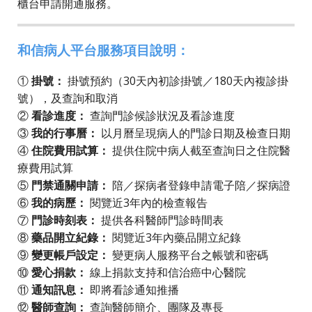
櫃台申請開通服務。
和信病人平台服務項目說明：
①
掛號：
掛號預約（30天內初診掛號／180天內複診掛
號），及查詢和取消
②
看診進度：
查詢門診候診狀況及看診進度
③
我的行事曆：
以月曆呈現病人的門診日期及檢查日期
④
住院費用試算：
提供住院中病人截至查詢日之住院醫
療費用試算
⑤
門禁通關申請：
陪／探病者登錄申請電子陪／探病證
⑥
我的病歷：
閱覽近3年內的檢查報告
⑦
門診時刻表：
提供各科醫師門診時間表
⑧
藥品開立紀錄：
閱覽近3年內藥品開立紀錄
⑨
變更帳戶設定：
變更病人服務平台之帳號和密碼
⑩
愛心捐款：
線上捐款支持和信治癌中心醫院
⑪
通知訊息：
即將看診通知推播
⑫
醫師查詢：
查詢醫師簡介、團隊及專長