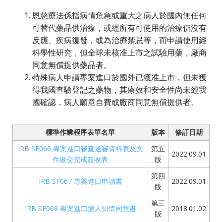
恩慈療法係指病情危急或重大之病人於國內無任何
可替代藥品供治療，或經所有可使用的治療仍沒有
反應、疾病復發，或為治療禁忌等，而申請使用經
科學性研究，但全球未核准上市之試驗用藥，廠商
同意無償提供藥品者。
特殊病人申請專案進口於國外已獲准上市，但未獲
得我國查驗登記之藥物，其療效和安全性尚未經我
國確認，病人願意自費或廠商同意無償提供者。
標準作業程序表單名單
版本
修訂日期
IRB SF066 專案進口審查送審資料表及文
第五
2022.09.01
件繳交完成簽收表
版
第四
IRB SF067 專案進口申請書
2022.09.01
版
第三
IRB SF068 專案進口病人知情同意書
2018.01.02
版