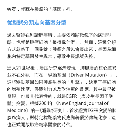
答案，就藏在腫瘤的「基因」裡。
從型態分類走向基因分型
過去醫師在判讀肺癌時，主要依賴顯微鏡下的病理型
態，也就是腫瘤細胞「長得像什麼」。然而，這種分類
方式忽略了一個關鍵：腫瘤之所以會長出來，是因為細
胞內特定基因發生異常，導致生長訊號失控。
進入21世紀後，癌症研究逐漸發現，肺腺癌的核心差異
並不在外觀，而在「驅動基因（Driver Mutation）」，
這些驅動基因如同腫瘤生長的「引擎」，決定了癌細胞
的增殖速度、侵襲能力以及對治療的反應。其中最早被
發現、也最具代表性的，就是EGFR（表皮生長因子受
體）突變。根據2004年《New England Journal of
Medicine》的一項關鍵研究1，首次證實EGFR突變的肺
腺癌病人，對特定標靶藥物反應顯著優於傳統化療，這
也正式開啟肺癌精準醫療的時代。