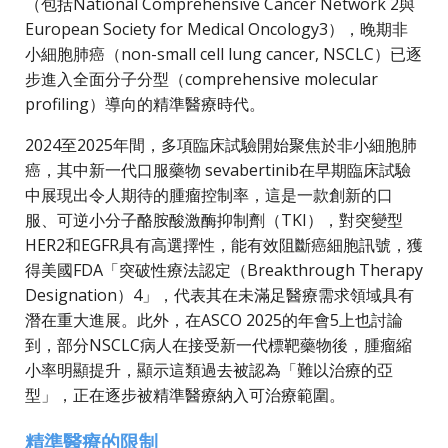
（包括National Comprehensive Cancer Network 2與
European Society for Medical Oncology3），晚期非
小細胞肺癌（non-small cell lung cancer, NSCLC）已逐
步進入全面分子分型（comprehensive molecular
profiling）導向的精準醫療時代。
2024至2025年間，多項臨床試驗開始聚焦於非小細胞肺
癌，其中新一代口服藥物 sevabertinib在早期臨床試驗
中展現出令人期待的腫瘤控制率，這是一款創新的口
服、可逆小分子酪胺酸激酶抑制劑（TKI），對突變型
HER2和EGFR具有高選擇性，能有效阻斷癌細胞訊號，獲
得美國FDA「突破性療法認定（Breakthrough Therapy
Designation）4」，代表其在未滿足醫療需求領域具有
潛在重大進展。此外，在ASCO 2025的年會5上也討論
到，部分NSCLC病人在接受新一代標靶藥物後，腫瘤縮
小率明顯提升，顯示這類過去被認為「難以治療的亞
型」，正在逐步被精準醫療納入可治療範圍。
精準醫療的限制