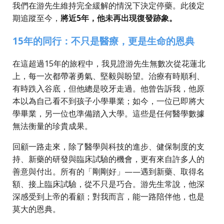
我們在游先生維持完全緩解的情況下決定停藥。此後定
期追蹤至今，
將近5年，他未再出現復發跡象。
15年的同行：不只是醫療，更是生命的恩典
在這超過15年的旅程中，我見證游先生無數次從花蓮北
上，每一次都帶著勇氣、堅毅與盼望。治療有時順利、
有時跌入谷底，但他總是咬牙走過。他曾告訴我，他原
本以為自己看不到孩子小學畢業；如今，一位已即將大
學畢業，另一位也準備踏入大學。這些是任何醫學數據
無法衡量的珍貴成果。
回顧一路走來，除了醫學與科技的進步、健保制度的支
持、新藥的研發與臨床試驗的機會，更有來自許多人的
善意與付出。所有的「剛剛好」——遇到新藥、取得名
額、接上臨床試驗，從不只是巧合。游先生常說，他深
深感受到上帝的看顧；對我而言，能一路陪伴他，也是
莫大的恩典。