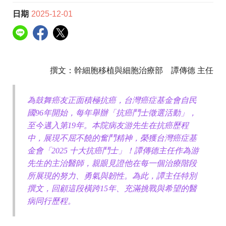
日期
2025-12-01
撰文：幹細胞移植與細胞治療部 譚傳德 主任
為鼓舞癌友正面積極抗癌，台灣癌症基金會自民
國96年開始，每年舉辦「抗癌鬥士徵選活動」，
至今邁入第19年。本院病友游先生在抗癌歷程
中，展現不屈不饒的奮鬥精神，榮獲台灣癌症基
金會「2025 十大抗癌鬥士」！譚傳德主任作為游
先生的主治醫師，親眼見證他在每一個治療階段
所展現的努力、勇氣與韌性。為此，譚主任特別
撰文，回顧這段橫跨15年、充滿挑戰與希望的醫
病同行歷程。