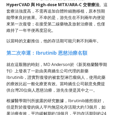
HyperCVAD 與 High-dose MTX/ARA-C 交替療法
。這
套療法強度高，不需再追加自體幹細胞移植，原本預期
能帶來良好效果。不幸的是，游先生在不到兩年內便迎
來第一次復發；在接受第二線藥物及放射治療後，也僅
維持了一年半便再度惡化。
以當時的文獻推估，他的存活期可能只剩不到兩年。
第二次幸運：Ibrutinib 恩慈治療名額
就在這艱難的時刻，MD Anderson於《新英格蘭醫學期
刊》上發表了一款由美商嬌生公司代理的新藥
Ibrutinib，證實對復發的被套型淋巴瘤病人，使用此藥
的療效比起一般化療更有效。當時嬌生公司願意免費提
供台灣20位病人恩慈治療，游先生便是其中之一。
根據醫學期刊所披露的研究數據，Ibrutinib雖然很好，
但是對於復發的病人平均無惡化存活期大約13個月，如
果治療有效，平均緩解期約18個月，平均存活期則約24