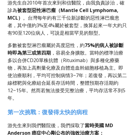
游先生自2010年首次來到和信醫院，由我負責診治，確
診為
被套型惡性淋巴瘤（Mantle Cell Lymphoma,
MCL）
。台灣每年約有三千位新診斷的惡性淋巴瘤患
者，其中僅約3%至4%屬於被套型，換算起來一年大約只
有90至120位病人，可說是相當罕見的類型。
多數被套型淋巴瘤屬於高度惡性，約
75%的病人被診斷
時即為第三或第四期
，容易全身擴散。當時的標準治療
多以合併CD20單株抗體（Rituximab）與多種化療藥
物，再加上高劑量化療及自體造血幹細胞移植為主。即
使治療順利，平均可控制病情3~7年；若復發，再以第二
線標靶與化療組合延長存活時間，整體預期存活期約
12~15年。然而若無法接受完整治療，平均存活常不到5
年。
第一次挑戰：復發得太快的病程
游先生來到我們醫院後，我們採取了
當時美國 MD
Anderson 癌症中心剛公布的強效治療方案：