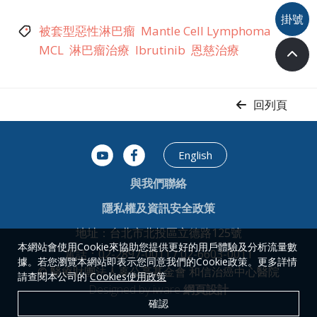
掛號
被套型惡性淋巴瘤
Mantle Cell Lymphoma
MCL
淋巴瘤治療
Ibrutinib
恩慈治療
回列頁
English
與我們聯絡
隱私權及資訊安全政策
地址：台北市北投區立德路125號
本網站會使用Cookie來協助您提供更好的用戶體驗及分析流量數
電話：02-2897-0011 / 02-6603-0011
據。若您瀏覽本網站即表示您同意我們的Cookie政策。更多詳情
© 醫療財團法人辜公亮基金會 和信治癌中心醫院
請查閱本公司的
Cookies使用政策
Designed by iware
網頁設計
確認