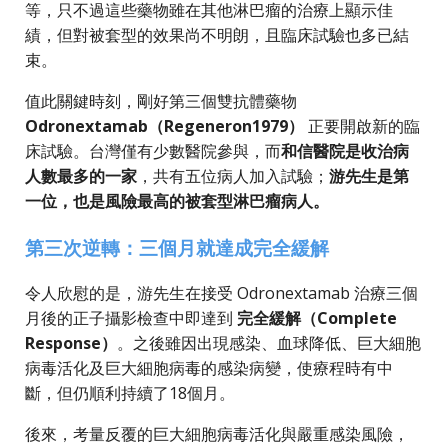
等，只不過這些藥物雖在其他淋巴瘤的治療上顯示佳
績，但對被套型的效果尚不明朗，且臨床試驗也多已結
束。
值此關鍵時刻，剛好第三個雙抗體藥物
Odronextamab（Regeneron1979）
正要開啟新的臨
床試驗。台灣僅有少數醫院參與，而
和信醫院是收治病
人數最多的一家
，共有五位病人加入試驗；
游先生
是第
一位，也是風險最高的被套型淋巴瘤病人。
第三次逆轉：三個月就達成完全緩解
令人欣慰的是，游先生在接受 Odronextamab 治療三個
月後的正子攝影檢查中即達到
完全緩解（Complete
Response）
。之後雖因出現感染、血球降低、巨大細胞
病毒活化及巨大細胞病毒的感染病變，使療程時有中
斷，但仍順利持續了18個月。
後來，考量反覆的巨大細胞病毒活化與嚴重感染風險，