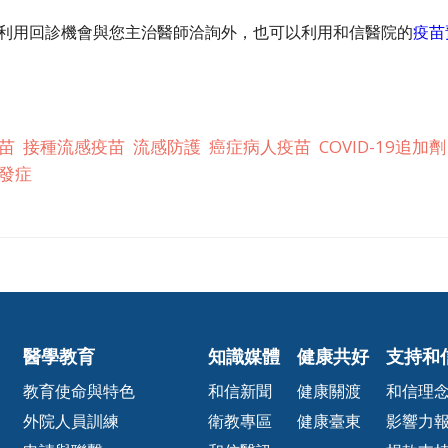
利用回診機會與您主治醫師洽詢外，也可以利用和信醫院的
疫苗
苗
接種流感疫苗
流感防護
癌症病人疫苗
COVID-19追加劑
發症
醫學教育
知識媒體
健康共好
支持和
教育使命與特色
和信新聞
健康關渡
和信理
外院人員訓練
衛教專區
健康臺東
影響力