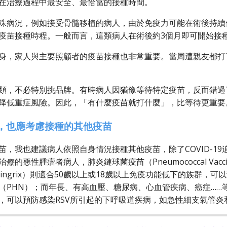
在治療過程中最安全、最恰當的接種時間。
殊病況，例如接受骨髓移植的病人，由於免疫力可能在術後持續低
疫苗接種時程。一般而言，這類病人在術後約3個月即可開始接
身，家人與主要照顧者的疫苗接種也非常重要。當周遭親友都打
類，不必特別挑品牌。有時病人因猶豫等待特定疫苗，反而錯過
降低重症風險。因此，「有什麼疫苗就打什麼」，比等待更重要
，也應考慮接種的其他疫苗
苗，我也建議病人依照自身情況接種其他疫苗，除了COVID-1
療的惡性腫瘤者病人，肺炎鏈球菌疫苗（Pneumococcal V
hingrix）則適合50歲以上或18歲以上免疫功能低下的族群
（PHN）；而年長、有高血壓、糖尿病、心血管疾病、癌症……
，可以預防感染RSV所引起的下呼吸道疾病，如急性細支氣管