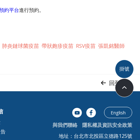
預約平台
進行預約。
肺炎鏈球菌疫苗
帶狀皰疹疫苗
RSV疫苗
張凱銘醫師
掛號
回列頁
信
English
念
與我們聯絡
隱私權及資訊安全政策
報告
地址：台北市北投區立德路125號