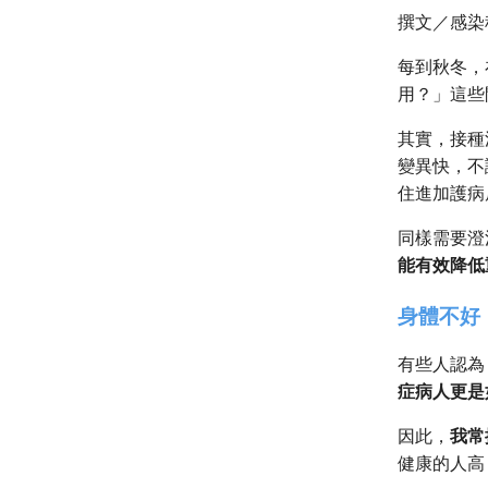
撰文／感染
每到秋冬，
用？」這些
其實，接種
變異快，不
住進加護病
同樣需要澄
能有效降低
身體不好
有些人認為
症病人更是
因此，
我常
健康的人高