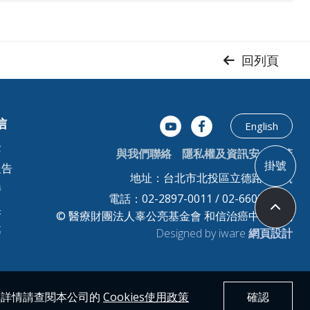
回列頁
信
English
念
與我們聯絡
隱私權及資訊安全政策
掛號
報告
地址：台北市北投區立德路125號
持
電話：02-2897-0011 / 02-6603-0011
果
© 醫療財團法人辜公亮基金會 和信治癌中心醫院
募
Designed by iware
網頁設計
更多詳情請查閱本公司的
Cookies使用政策
確認