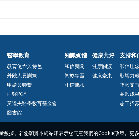
醫學教育
知識媒體
健康共好
支持和
教育使命與特色
和信新聞
健康關渡
和信理
外院人員訓練
衛教專區
健康臺東
影響力
申請與聯繫
和信醫訊
捐款支
西醫PGY
募款成
黃達夫醫學教育基金會
志工招
圖書館
流量數據。若您瀏覽本網站即表示您同意我們的Cookie政策。