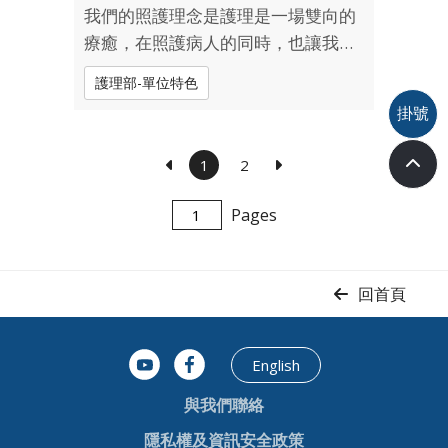
我們的照護理念是護理是一場雙向的
療癒，在照護病人的同時，也讓我們
在專業與關懷中獲得成長，在彼此支
護理部-單位特色
持的旅程中，看見護理的價值與力
掛號
量。我們照護血液腫瘤、周邊幹細胞
移植的病人，總是複雜又縝密。前者
1
2
每一個數字、每一個檢驗報告，都是
生命正在書...
Pages
回首頁
English
與我們聯絡
隱私權及資訊安全政策