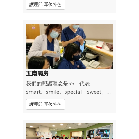
護健康)(守護希望)；E : Empathy同理
護理部-單位特色
心 Education教育 (站在對方的角
度，感受對方的感受)(豐足的教育，
提升專業知識)；A : Attitude態度 (正
向積極的態度)；R : Respect尊重 (尊
重自...
五南病房
我們的照護理念是5S，代表--
smart、smile、special、sweet、
spirit五個面向。SMART是期許以批
護理部-單位特色
判性思考來增進專業知識；SPECIAL-
獨特，是因為單位性別、教學角色多
元，以這樣不同的特色激盪出獨特專
美於前的護理特質；SMILE-微笑，不