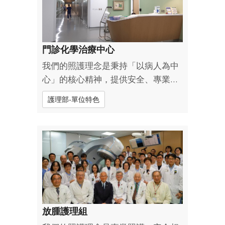
門診化學治療中心
我們的照護理念是秉持「以病人為中
心」的核心精神，提供安全、專業且
具人性化的照護服務。嚴格遵循臨床
護理部-單位特色
指引與標準作業流程，確保化學治
療、輸液、輸血及各類處置的安全
性，降低治療風險。同時設有PICC小
組與 TPN小組，分別提供全院 PICC
導管之放...
放腫護理組