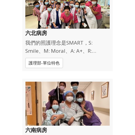
論再忙再累，也要微...
六北病房
我們的照護理念是SMART，S:
Smile、M: Moral、A: A+、R:
Responsibility、T: Teaching。希望
護理部-單位特色
能透過SMART提供腫瘤內科，還有緩
和醫療專區、同位素病房、負壓隔離
病房的照護服務。
六南病房