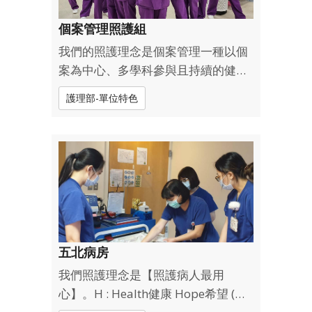
個案管理照護組
我們的照護理念是個案管理一種以個
案為中心、多學科參與且持續的健康
照護，提供的協調性與管理性的病人
護理部-單位特色
照護服務。因此，我們以主動積極、
正向熱情的態度偕同團隊陪伴病人，
並依據診療指引確認病人治療計畫，
掌握病情、療程的及時性，串起個案
在門診...
五北病房
我們照護理念是【照護病人最用
心】。H : Health健康 Hope希望 (守