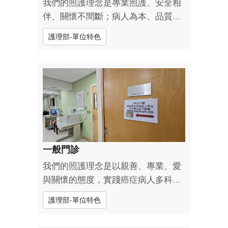
我們的照護理念是專業照護、安全相
伴、關懷不間斷；病人為本、品質為
先、溫暖同行；守護每一刻，照亮每
護理部-單位特色
一步。我們除了治療/追蹤門診，也提
供諮詢門診、放射傷口護理、管路照
護（N-G、G-tube…）治療區，並且
於2014年率先成為亞洲實施「放射腫
瘤科病歷全...
一般門診
我們的照護理念是以親善、專業、愛
與關懷的態度，實踐癌症病人多科暨
整合醫療服務功能，並提供病人整體
護理部-單位特色
性與持續性之門診護理，體察並滿足
病人及家屬生理、心理、社會需求。