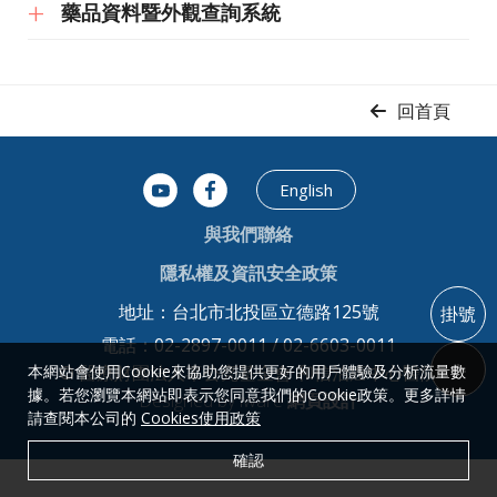
藥品資料暨外觀查詢系統
回首頁
English
與我們聯絡
隱私權及資訊安全政策
地址：台北市北投區立德路125號
掛號
電話：02-2897-0011 / 02-6603-0011
本網站會使用Cookie來協助您提供更好的用戶體驗及分析流量數
© 醫療財團法人辜公亮基金會 和信治癌中心醫院
據。若您瀏覽本網站即表示您同意我們的Cookie政策。更多詳情
Designed by iware
網頁設計
請查閱本公司的
Cookies使用政策
確認