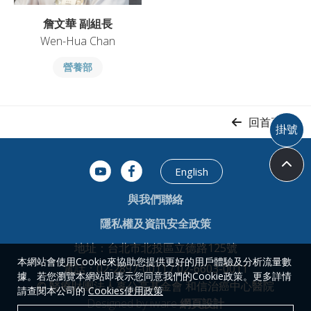
詹文華 副組長
Wen-Hua Chan
營養部
回首頁
掛號
English
與我們聯絡
隱私權及資訊安全政策
地址：台北市北投區立德路125號
本網站會使用Cookie來協助您提供更好的用戶體驗及分析流量數
電話：02-2897-0011 / 02-6603-0011
據。若您瀏覽本網站即表示您同意我們的Cookie政策。更多詳情
© 醫療財團法人辜公亮基金會 和信治癌中心醫院
請查閱本公司的
Cookies使用政策
Designed by iware
網頁設計