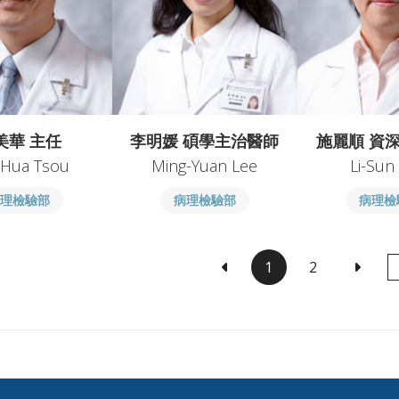
美華 主任
李明媛 碩學主治醫師
施麗順 資
-Hua Tsou
Ming-Yuan Lee
Li-Sun
病理檢驗部
病理檢驗部
病理檢
1
2