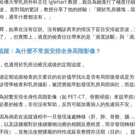
哈佛大學乳房外科主任 Iglehart 教授，親自為她進行了極
波 。面對我的驚訝，教授分享了他的經驗：「關於乳房腫塊，
時，通常什麼都沒有 。」
釋，如果在沒有症狀、沒有觸診異常的情況下盲目安排超音波，
了」，但實際上，過度的檢查往往帶來的是「過度診斷」與「過
追蹤：為什麼不常規安排全身高階影像？
，也適用於乳癌治療完成後的定期追蹤 。
續定期追蹤檢查的主要目的在於儘早找出是否有局部復發或是另
診理學檢查和乳房攝影，被證實能早點發現乳房局部病灶，而提
為頻繁安排全身性高階影像（如 PET-CT、骨骼掃描）來提早
必要的檢查，非但沒有幫助，反而可能加重病人的焦慮與不安 
因為倘若在追蹤過程中一旦發現遠處轉移（肝、肺、骨骼、腦 
，以及該腫瘤對於後續藥物治療的相關反應程度，而非發現轉移
手段），並無法改變腫瘤的特性或延長整體存活期（目的） 。