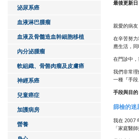
最後更新日
泌尿系癌
血液淋巴腫瘤
親愛的病友
血液及骨髓造血幹細胞移植
在辛苦努力
應生活，同
內分泌腫瘤
在門診中，
軟組織、骨骼肉瘤及皮膚癌
我們非常理
一種『手段
神經系癌
手段與目的
兒童癌症
篩檢的迷
加護病房
我在 20
營養
「家庭醫師
身心