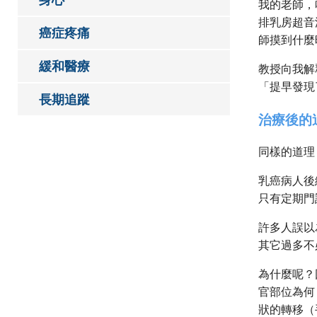
我的老師，
排乳房超音
癌症疼痛
師摸到什麼
緩和醫療
教授向我解
「提早發現
長期追蹤
治療後的
同樣的道理
乳癌病人後
只有定期門
許多人誤以
其它過多不
為什麼呢？
官部位為何
狀的轉移（