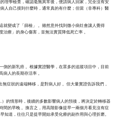
度仔細的理學檢查，確認毫無異常後，便請病人回家，完全沒有安
當病人自己摸到什麼時，通常真的有什麼；但當（非專科）醫
這就變成了「篩檢」 。雖然意外找到微小病灶會讓人覺得
度治療」的身心傷害，並無法實質降低死亡率 。
一側的新乳癌 。根據實證醫學，在眾多的追蹤項目中，目前
高病人的長期存活率 。
抓出無症狀的遠端轉移，是對病人好 。但大量實證告訴我們，
。
……）的情形時，後續的多數影響病人的預後，將決定於轉移器
時間的早晚 。換言之，用高階影像提早一兩個月看見沒有症
提早知道，往往只是提早開始承受化療的副作用與心理折磨。