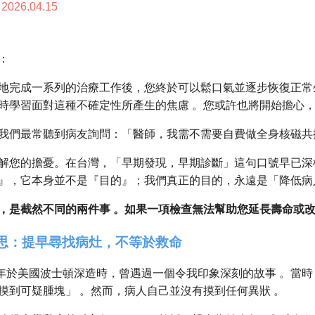
2026.04.15
：
地完成一系列的治療工作後，您終於可以鬆口氣並逐步恢復正常
時學習面對這種不確定性所產生的焦慮 。您或許也將開始擔心，
我們最常聽到病友詢問：「醫師，我需不需要自費做全身核磁共振、
解您的擔憂。在台灣，「早期發現，早期診斷」這句口號早已深
』，它本身並不是『目的』；我們真正的目的，永遠是「降低病
，是截然不同的兩件事 。如果一項檢查無法幫助您延長壽命或改
思：提早尋找病灶，不等於救命
07 年於美國波士頓深造時，曾遇過一個令我印象深刻的故事 。當
摸到可疑腫塊」 。然而，病人自己並沒有摸到任何異狀 。