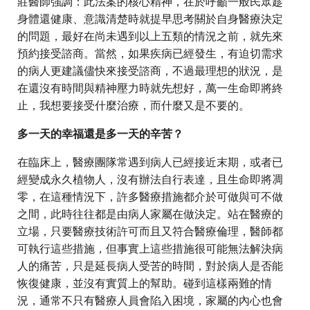
莊醫師強調：此法案的核心精神，在於呼籲一般民眾趁
身體還健康、意識清楚時就提早思考關於自身醫療決定
的問題，最好在尚未遇到以上五類的情況之前，就先來
預約接受諮商。當然，如果疾病已經發生，有迫切需求
的病人更建議儘快來接受諮商，不過最理想的狀況，是
在還沒有時間與精神壓力時就先想好，萬一生命即將終
止，我想要接受什麼治療，而什麼又是不要的。
多一天的幸福還是多一天的辛苦？
在臨床上，醫療團隊常遇到病人已經接近末期，或者已
經變成永久植物人，沒有辦法自行表達，且生命即將凋
零，在這種情況下，許多醫療措施都介於可做與可不做
之間，此時往往都是由病人家屬在做決定。站在醫療的
立場，只要醫療技術許可而且又符合醫療倫理，醫師都
可執行這些措施，但事實上這些措施很可能無法解決病
人的痛苦，只是延長病人受苦的時間，對於病人是否能
恢復健康，並沒有實質上的幫助。碰到這樣兩難的情
況，通常不只有醫療人員會陷入困境，家屬的內心也會