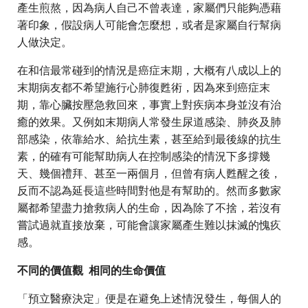
產生煎熬，因為病人自己不曾表達，家屬們只能夠憑藉
著印象，假設病人可能會怎麼想，或者是家屬自行幫病
人做決定。
在和信最常碰到的情況是癌症末期，大概有八成以上的
末期病友都不希望施行心肺復甦術，因為來到癌症末
期，靠心臟按壓急救回來，事實上對疾病本身並沒有治
癒的效果。又例如末期病人常發生尿道感染、肺炎及肺
部感染，依靠給水、給抗生素，甚至給到最後線的抗生
素，的確有可能幫助病人在控制感染的情況下多撐幾
天、幾個禮拜、甚至一兩個月，但曾有病人甦醒之後，
反而不認為延長這些時間對他是有幫助的。然而多數家
屬都希望盡力搶救病人的生命，因為除了不捨，若沒有
嘗試過就直接放棄，可能會讓家屬產生難以抹滅的愧疚
感。
不同的價值觀 相同的生命價值
「預立醫療決定」便是在避免上述情況發生，每個人的