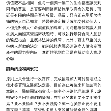
價值觀不盡相同，但每一個獨一無二的生命都應該受到
同等的尊重，是否要利用醫療措施爭取壽命的延長，而
延長有限的時間是否有尊嚴、品質，只有正在承受著病
痛的病人自己知道，將醫療決定權明確地交付給個人，
不僅是對個人生命價值觀的尊重，同時也確保醫護人員
在病人面臨某些臨床狀態時，可以執行最符合病人意願
的醫療措施，且獲得法律的保障，此外，藉由尊重與支
持病人所做的決定，能夠減輕家屬必須為病人做決定而
產生的壓力與內疚，進而體認到自己是在幫助病人實現
心願。
諮商的流程與規定
原則上只會進行一次諮商，完成後意願人可於當場或之
後才簽署預立醫療決定書。目前為止每位來和信諮商的
意願人，醫療團隊都會花一個半小時為他詳細說明，說
明完後再回答他們的提問，在生命的末期要不要用抗生
素？要不要輸血？要不要洗腎？萬一心臟停止要不要用
葉克膜？等等，這些對多數人來說可能是全新的資訊，