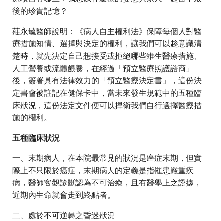
後的珍貴記憶？
莊永毓醫師說明：《病人自主權利法》保障每個人對醫
療措施知情、選擇與決定的權利，讓我們可以趁意識清
楚時，就先決定自己想接受或拒絕哪些維生醫療措施、
人工營養或流體餵養，在經過「預立醫療照護諮商」
後，簽署具有法律效力的「預立醫療決定書」，這份決
定書會被註記在健保卡中，當未來發生規範中的五種臨
床狀況，這份法定文件便可以捍衛我們自行選擇醫療措
施的權利。
五種臨床狀況
一、末期病人，在本院最常見的狀況是癌症末期，但實
際上不只限於癌症，末期病人的定義是指罹患嚴重疾
病，醫師客觀診斷認為不可治癒，且有醫學上之證據，
近期內生命就會走到終點者。
二、處於不可逆轉之昏迷狀況