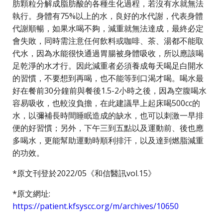
肪顆粒分解成脂肪酸的各種生化過程，若沒有水就無法
執行。身體有75%以上的水，良好的水代謝，代表身體
代謝順暢，如果水喝不夠，減重就無法達成，最終必定
會失敗，同時需注意任何飲料或咖啡、茶、湯都不能取
代水，因為水能很快通過胃腸被身體吸收，所以應該喝
足乾淨的水才行。因此減重者必須養成每天喝足白開水
的習慣，不要想到再喝，也不能等到口渴才喝。喝水最
好在餐前30分鐘前與餐後1.5-2小時之後，因為空腹喝水
容易吸收，也較沒負擔，在此建議早上起床喝500cc的
水，以彌補長時間睡眠造成的缺水，也可以刺激一早排
便的好習慣；另外，下午三到五點以及運動前、後也應
多喝水，更能幫助運動時順利排汗，以及達到燃脂減重
的功效。
*原文刊登於2022/05《和信醫訊vol.15》
*原文網址:
https://patient.kfsyscc.org/m/archives/10650