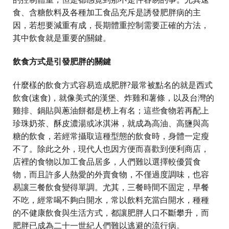
食、含糖飲料及各種加工食品充斥是誘發肥胖病的主
因，若想要減重有成，長期體重控制需要正確的方法，
其中飲食就是重要的關鍵。
飲食方式是引發肥胖的關鍵
什麼樣的飲食方式容易造成肥胖?最常被點名的就是西式
飲食(速食)，就像美式的漢堡、炸雞和薯條，以及台灣的
雞排、鍋貼與蔥油餅都是榜上有名；這些食物若再配上
珍珠奶茶、酥皮濃湯或冰淇淋，就成為高油、高鹽與高
糖的飲食，若經常攝取這種型態的飲食時，身體一定瘦
不了。除此之外，現代人也因方便而喜歡到便利商店，
店裡的食物以加工食品居多，人們難以選擇較優質食
物，而且許多人熱愛的外賣食物，不僅過度調味，也容
易讓三餐飲食變得單調。尤其，三餐時間不固定，早餐
不吃，經常喝不夠白開水，常以飲料充當白開水，種種
的不健康飲食與生活方式，都讓肥胖人口不斷攀升，而
肥胖已成為二十一世紀人們難以逃避的流行病。