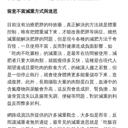
留意不當減重方式與迷思
目前沒有治療肥胖的特效藥，真正解決的方法就是體重
控制，唯有把體重減下來，才能改善肥胖等病症。雖然
減重能解決肥胖的問題，但是現今各種的減肥方法千奇
百怪，一旦使用不當，反而對健康造成負面影響，如
「吃肉不吃澱粉」的減重法，是最常在坊間被使用，減
肥者只要大啖肉類，就能瘦得多又快，這種迎合現代人
期望速成且愛吃肉的飲食方式，的確讓人趨之若鶩，但
是一但停止執行，就會使身體將更多能量儲存下來，造
成復胖。此外，長期攝取大量的肉類蛋白質，血液中的
含氮廢物與尿酸會升高，這反而會造成肝、腎負擔，加
速骨質流失以及腸胃失調、便秘等問題，對於減重的利
益反而弊多於利。
網路或資訊所提供的許多減重觀念，大多似是而非，反
而讓減重者無所適從，最常見的減重迷思就是「吃飯容