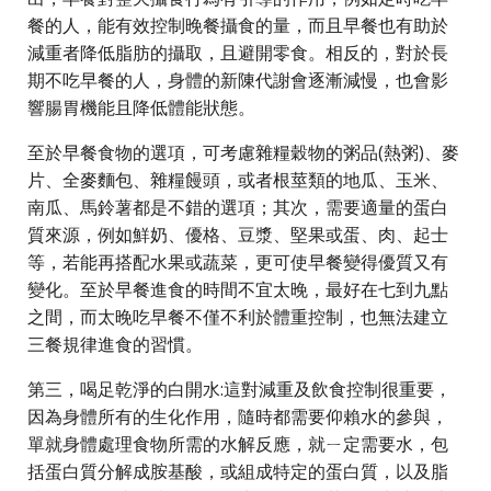
餐的人，能有效控制晚餐攝食的量，而且早餐也有助於
減重者降低脂肪的攝取，且避開零食。相反的，對於長
期不吃早餐的人，身體的新陳代謝會逐漸減慢，也會影
響腸胃機能且降低體能狀態。
至於早餐食物的選項，可考慮雜糧穀物的粥品(熱粥)、麥
片、全麥麵包、雜糧饅頭，或者根莖類的地瓜、玉米、
南瓜、馬鈴薯都是不錯的選項；其次，需要適量的蛋白
質來源，例如鮮奶、優格、豆漿、堅果或蛋、肉、起士
等，若能再搭配水果或蔬菜，更可使早餐變得優質又有
變化。至於早餐進食的時間不宜太晚，最好在七到九點
之間，而太晚吃早餐不僅不利於體重控制，也無法建立
三餐規律進食的習慣。
第三，喝足乾淨的白開水:這對減重及飲食控制很重要，
因為身體所有的生化作用，隨時都需要仰賴水的參與，
單就身體處理食物所需的水解反應，就ㄧ定需要水，包
括蛋白質分解成胺基酸，或組成特定的蛋白質，以及脂