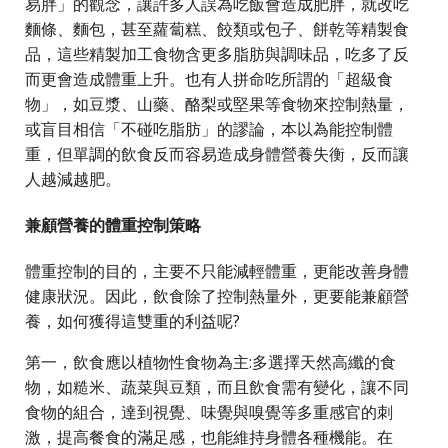
易胖」的觀念，讓許多人誤為吃飯會造成肥胖，就改吃
麵條、麵包，甚至蘿蔔糕、餃類或包子、餅乾等精製食
品，這些精製加工食物含更多脂肪與調味品，吃多了反
而更會造成體重上升。也有人拼命吃所謂的「超級食
物」，如豆漿、山藥、酪梨或堅果等食物來控制熱量，
或盲目相信「不碰吃脂肪」的謬論，本以為能控制體
重，但單調的飲食反而容易造成身體營養失衡，反而讓
人越減越肥。
兼顧營養的體重控制策略
體重控制的目的，主要不只能減輕體重，更能改善身體
健康狀況。因此，飲食除了控制熱量外，更要能兼顧營
養，如何獲得這雙重的利益呢?
第一，飲食應以植物性食物為主:多選擇天然高纖的食
物，如糙米、蔬菜與豆類，而且飲食需有變化，讓不同
食物的組合，達到視覺、味覺與嗅覺等多重感官的刺
激，提高餐食的滿足感，也能維持身體各種機能。在